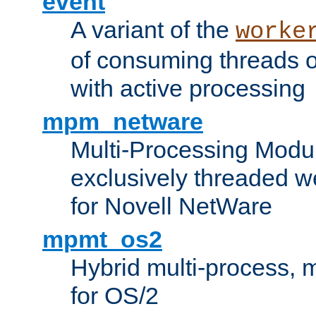
event
A variant of the
worke
of consuming threads o
with active processing
mpm_netware
Multi-Processing Modu
exclusively threaded w
for Novell NetWare
mpmt_os2
Hybrid multi-process,
for OS/2