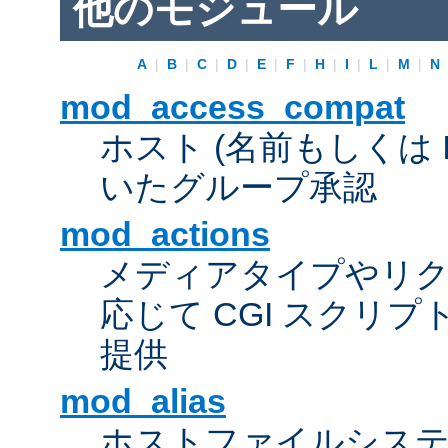
他のモジュール
A
|
B
|
C
|
D
|
E
|
F
|
H
|
I
|
L
|
M
|
N
mod_access_compat
ホスト (名前もしくは 
いたグループ承認
mod_actions
メディアタイプやリ
応じて CGI スクリ
提供
mod_alias
ホストファイルシス