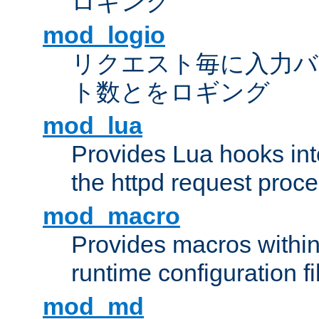
ロギング
mod_logio
リクエスト毎に入力バ
ト数とをロギング
mod_lua
Provides Lua hooks into
the httpd request proc
mod_macro
Provides macros withi
runtime configuration fi
mod_md