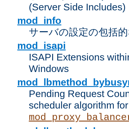
(Server Side Includes)
mod_info
サーバの設定の包括的
mod_isapi
ISAPI Extensions withi
Windows
mod_lbmethod_bybusy
Pending Request Count
scheduler algorithm for
mod_proxy_balance