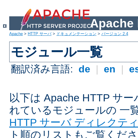
Apach
Apache
>
HTTP サーバ
>
ドキュメンテーション
>
バージョン 2.4
モジュール一覧
翻訳済み言語:
de
|
en
|
e
以下は Apache HTTP
れているモジュールの 一
HTTP サーバ ディレクテ
ト順のリストもご覧くださ