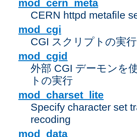
mod_cern_meta
CERN httpd metafile s
mod_cgi
CGI スクリプトの実行
mod_cgid
外部 CGI デーモンを使
トの実行
mod_charset_lite
Specify character set tr
recoding
mod_data