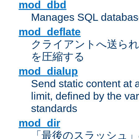
mod_dbd
Manages SQL database
mod_deflate
クライアントへ送ら
を圧縮する
mod_dialup
Send static content at 
limit, defined by the v
standards
mod_dir
「最後のスラッシュ」