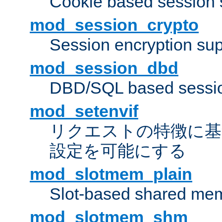
Cookie based session 
mod_session_crypto
Session encryption sup
mod_session_dbd
DBD/SQL based sessio
mod_setenvif
リクエストの特徴に基
設定を可能にする
mod_slotmem_plain
Slot-based shared mem
mod_slotmem_shm