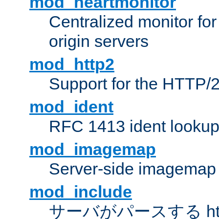
mod_heartmonitor
Centralized monitor fo
origin servers
mod_http2
Support for the HTTP/2
mod_ident
RFC 1413 ident looku
mod_imagemap
Server-side imagemap
mod_include
サーバがパースする ht