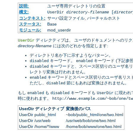
説明:
ユーザ専用ディレクトリの位置
構文:
UserDir
directory-filename
[
director
コンテキスト:
サーバ設定ファイル, バーチャルホスト
ステータス:
Base
モジュール:
mod_userdir
ディレクティブは、 ユーザのドキュメントへのリク
UserDir
directory-filename
には次のどれかを指定します:
ディレクトリ名か下に示すようなパターン。
キーワード。
キーワード (下記参
disabled
enabled
キーワードと、スペース区切りのユーザ名リ
disabled
レクトリ変換は行われません。
キーワードとスペース区切りのユーザ名リスト
enabled
ただし、
節にもあれば変換はされません。
disabled
もし
も
キーワードも
に現われ
enabled
disabled
UserDir
時に使われます。
http://www.example.com/~bob/one/tw
UserDir ディレクティブ
変換後のパス
UserDir public_html
~bob/public_html/one/two.html
UserDir /usr/web
/usr/web/bob/one/two.html
UserDir /home/*/www
/home/bob/www/one/two.html