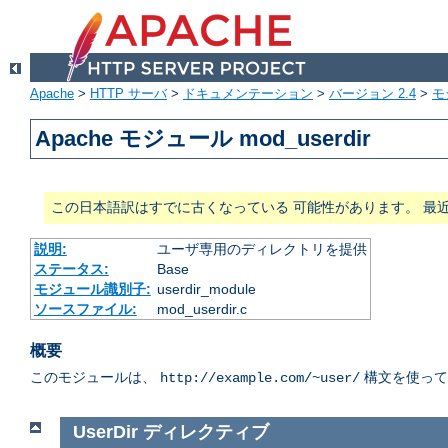
Apache
>
HTTP サーバ
>
ドキュメンテーション
>
バージョン 2.4
>
モ
Apache モジュール mod_userdir
この日本語訳はすでに古くなっている 可能性があります。 最
説明:
ユーザ専用のディレクトリを提供
ステータス:
Base
モジュール識別子:
userdir_module
ソースファイル:
mod_userdir.c
概要
このモジュールは、
構文を使って
http://example.com/~user/
UserDir
ディレクティブ