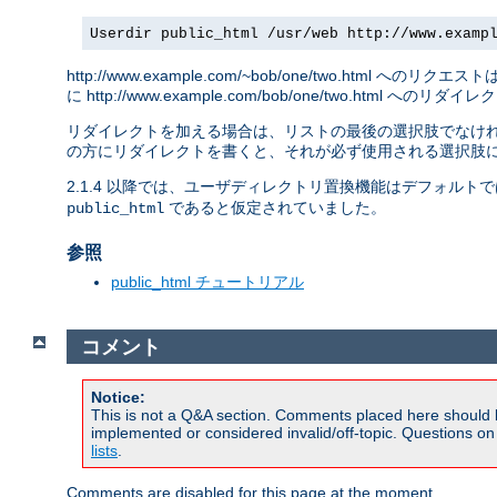
Userdir public_html /usr/web http://www.examp
http://www.example.com/~bob/one/two.html へのリクエス
に http://www.example.com/bob/one/two.html への
リダイレクトを加える場合は、リストの最後の選択肢でなければ
の方にリダイレクトを書くと、それが必ず使用される選択肢に
2.1.4 以降では、ユーザディレクトリ置換機能はデフォルト
であると仮定されていました。
public_html
参照
public_html チュートリアル
コメント
Notice:
This is not a Q&A section. Comments placed here should 
implemented or considered invalid/off-topic. Questions o
lists
.
Comments are disabled for this page at the moment.