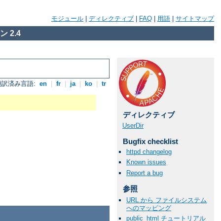
モジュール
|
ディレクティブ
|
FAQ
|
用語
|
サイトマップ
 2.4
翻訳済み言語:
en
|
fr
|
ja
|
ko
|
tr
ディレクティブ
UserDir
Bugfix checklist
httpd changelog
Known issues
Report a bug
参照
URL から ファイルシステム
へのマッピング
public_html チュートリアル