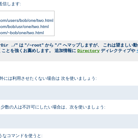
送信します:
com/users/bob/one/two.html
com/bob/usr/one/two.html
com/~bob/one/two.html
" は "
" から "
" へマップしますが、 これは望ましい
rDir ./
/~root
/
おくことを強くお薦めします。 追加情報に
ディレクティブや
Directory
外には利用させたくない場合は 次を使いましょう:
 少数の人は不許可にしたい場合は、次を使いましょう:
うなコマンドを使うと: