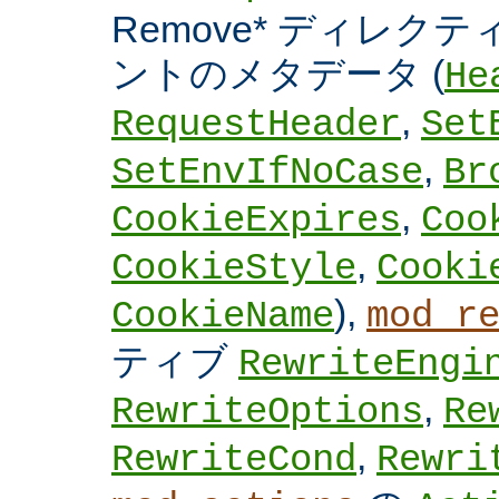
Remove* ディレクテ
ントのメタデータ (
He
,
RequestHeader
Set
,
SetEnvIfNoCase
Br
,
CookieExpires
Coo
,
CookieStyle
Cooki
),
CookieName
mod_r
ティブ
RewriteEngi
,
RewriteOptions
Re
,
RewriteCond
Rewri