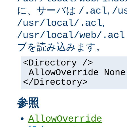
に、サーバは
,
/.acl
/u
,
/usr/local/.acl
/usr/local/web/.acl
ブを読み込みます。
<Directory />
AllowOverride None
</Directory>
参照
AllowOverride