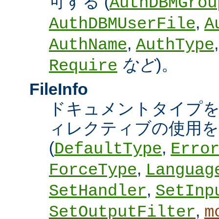
可する (
AuthDBMGrou
,
AuthDBMUserFile
A
,
AuthName
AuthType
など
)。
Require
FileInfo
ドキュメントタイプ
ィレクティブの使用を
(
,
DefaultType
Erro
,
ForceType
Languag
,
SetHandler
SetInp
,
SetOutputFilter
m