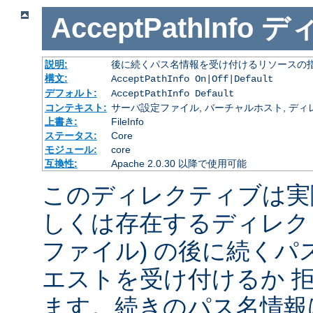
AcceptPathInfo
デ
説明:
後に続くパス名情報を受け付けるリソースの
構文:
AcceptPathInfo On|Off|Default
デフォルト:
AcceptPathInfo Default
コンテキスト:
サーバ設定ファイル, バーチャルホスト, ディレクトリ
上書き:
FileInfo
ステータス:
Core
モジュール:
core
互換性:
Apache 2.0.30 以降で使用可能
このディレクティブは実
しくは存在するディレク
ファイル) の後に続く
エストを受け付けるか 
ます。続きのパス名情報