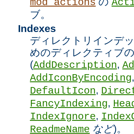
の
mod_actions
Act
ブ。
Indexes
ディレクトリインデ
めのディレクティブの
(
,
AddDescription
A
AddIconByEncoding
,
DefaultIcon
Direc
,
FancyIndexing
Hea
,
IndexIgnore
Index
など
)。
ReadmeName