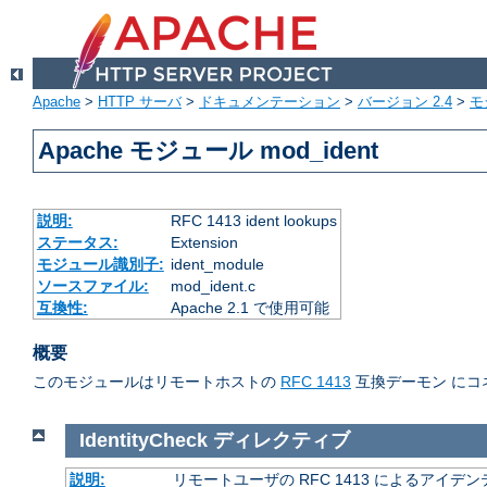
Apache
>
HTTP サーバ
>
ドキュメンテーション
>
バージョン 2.4
>
モ
Apache モジュール mod_ident
説明:
RFC 1413 ident lookups
ステータス:
Extension
モジュール識別子:
ident_module
ソースファイル:
mod_ident.c
互換性:
Apache 2.1 で使用可能
概要
このモジュールはリモートホストの
RFC 1413
互換デーモン にコ
IdentityCheck
ディレクティブ
説明:
リモートユーザの RFC 1413 によるアイ