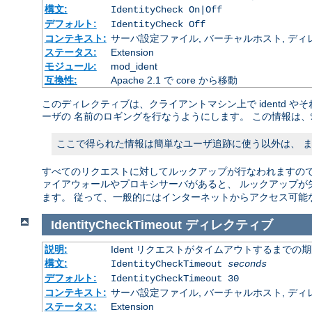
構文:
IdentityCheck On|Off
デフォルト:
IdentityCheck Off
コンテキスト:
サーバ設定ファイル, バーチャルホスト, ディ
ステータス:
Extension
モジュール:
mod_ident
互換性:
Apache 2.1 で core から移動
このディレクティブは、クライアントマシン上で identd 
ーザの 名前のロギングを行なうようにします。 この情報は、
ここで得られた情報は簡単なユーザ追跡に使う以外は、 
すべてのリクエストに対してルックアップが行なわれますので、
ァイアウォールやプロキシサーバがあると、 ルックアップが
ます。 従って、一般的にはインターネットからアクセス可能
IdentityCheckTimeout
ディレクティブ
説明:
Ident リクエストがタイムアウトするまでの
構文:
IdentityCheckTimeout
seconds
デフォルト:
IdentityCheckTimeout 30
コンテキスト:
サーバ設定ファイル, バーチャルホスト, ディ
ステータス:
Extension