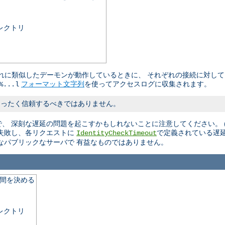
レクトリ
やそれに類似したデーモンが動作しているときに、 それぞれの接続に対し
フォーマット文字列
を使ってアクセスログに収集されます。
%...l
まったく信頼するべきではありません。
 深刻な遅延の問題を起こすかもしれないことに注意してください。 (訳
失敗し、各リクエストに
で定義されている遅
IdentityCheckTimeout
なパブリックなサーバで 有益なものではありません。
期間を決める
レクトリ