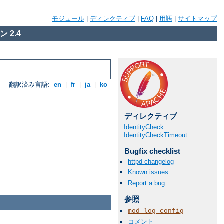
モジュール
|
ディレクティブ
|
FAQ
|
用語
|
サイトマップ
 2.4
翻訳済み言語:
en
|
fr
|
ja
|
ko
ディレクティブ
IdentityCheck
IdentityCheckTimeout
Bugfix checklist
httpd changelog
Known issues
Report a bug
参照
mod_log_config
コメント