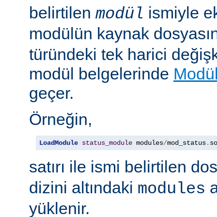
belirtilen
ismiyle e
modül
modülün kaynak dosyası
türündeki tek harici değiş
modül belgelerinde
Modül
geçer.
Örneğin,
LoadModule
status_module
 modules
/
mod_status
.
s
satırı ile ismi belirtilen d
dizini altındaki
a
modules
yüklenir.