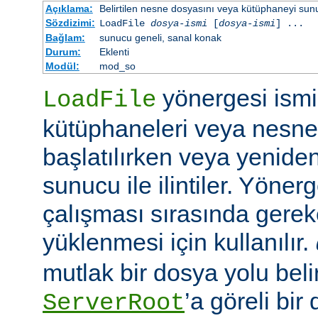
Açıklama:
Belirtilen nesne dosyasını veya kütüphaneyi sunucu 
Sözdizimi:
LoadFile
dosya-ismi
[
dosya-ismi
] ...
Bağlam:
sunucu geneli, sanal konak
Durum:
Eklenti
Modül:
mod_so
yönergesi ismi 
LoadFile
kütüphaneleri veya nesne
başlatılırken veya yeniden
sunucu ile ilintiler. Yöner
çalışması sırasında gerek
yüklenmesi için kullanılır.
mutlak bir dosya yolu belir
’a göreli bir
ServerRoot