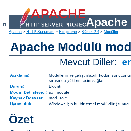
Apache 
Apache
>
HTTP Sunucusu
>
Belgeleme
>
Sürüm 2.4
>
Modüller
Apache Modülü mo
Mevcut Diller:
e
Açıklama:
Modüllerin ve çalıştırılabilir kodun sunucun
sırasında yüklenmesini sağlar.
Durum:
Eklenti
Modül Betimleyici:
so_module
Kaynak Dosyası:
mod_so.c
Uyumluluk:
Windows için bu bir temel modüldür (sunucu 
Özet