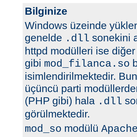
Bilginize
Windows üzeinde yüklene
genelde
sonekini a
.dll
httpd modülleri ise diğer
gibi
b
mod_filanca.so
isimlendirilmektedir. Bunu
üçüncü parti modüllerden
(PHP gibi) hala
son
.dll
görülmektedir.
modülü
mod_so
Apach