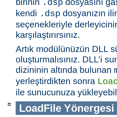
birinin
dosyasını ga
.dsp
kendi
dosyanızın ili
.dsp
seçenekleriyle derleyicinin
karşılaştırırsınız.
Artık modülünüzün DLL 
oluşturmalısınız. DLL’i 
dizininin altında bulunan
yerleştirdikten sonra
Loa
ile sunucunuza yükleyebili
LoadFile
Yönergesi