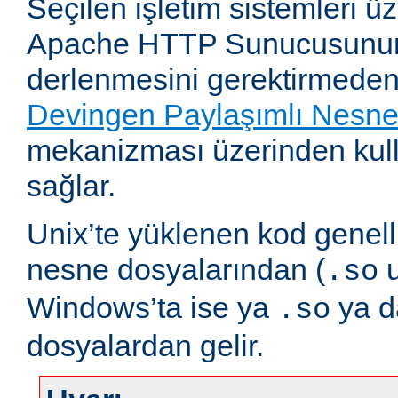
Seçilen işletim sistemleri 
Apache HTTP Sunucusunun
derlenmesini gerektirmeden
Devingen Paylaşımlı Nesn
mekanizması üzerinden kull
sağlar.
Unix’te yüklenen kod genell
nesne dosyalarından (
u
.so
Windows’ta ise ya
ya 
.so
dosyalardan gelir.