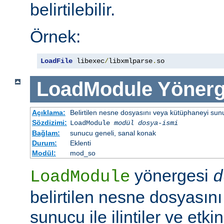
belirtilebilir.
Örnek:
LoadFile
 libexec
/
libxmlparse
.
so
LoadModule
Yönerg
Açıklama:
Belirtilen nesne dosyasını veya kütüphaneyi sunucu 
Sözdizimi:
LoadModule
modül dosya-ismi
Bağlam:
sunucu geneli, sanal konak
Durum:
Eklenti
Modül:
mod_so
yönergesi
LoadModule
d
belirtilen nesne dosyasın
sunucu ile ilintiler ve etki