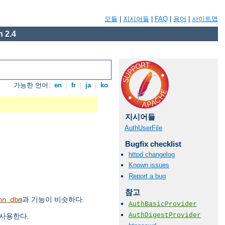
모듈
|
지시어들
|
FAQ
|
용어
|
사이트맵
 2.4
가능한 언어:
en
|
fr
|
ja
|
ko
지시어들
AuthUserFile
Bugfix checklist
httpd changelog
Known issues
Report a bug
참고
과 기능이 비슷하다.
hn_dbm
AuthBasicProvider
AuthDigestProvider
 사용한다.