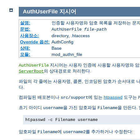
AuthUserFile
지시어
설명:
인증할 사용자명와 암호 목록을 저장하는 문
문법:
AuthUserFile
file-path
사용장소:
directory, .htaccess
Override 옵션:
AuthConfig
상태:
Base
모듈:
mod_authn_file
지시어는 사용자 인증에 사용할 사용자명와 암
AuthUserFile
의 상대경로로 처리한다.
ServerRoot
파일의 각 줄에는 사용자명, 콜론, 인코딩된 암호가 순서대로 
다.
컴파일된 배포본이나
에 있는
htpasswd
도구는
src/support
초기 아이디
을 가진 암호파일
을 만든다.
username
Filename
htpasswd -c Filename username
암호파일
에
를 추가하거나 수정한다:
Filename
username2