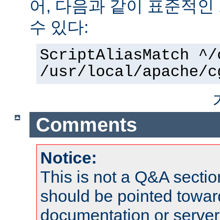
어, 다음과 같이 표준적인
수 있다:
ScriptAliasMatch ^/
/usr/local/apache/c
Comments
Notice:
This is not a Q&A sect
should be pointed towar
documentation or serve