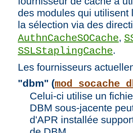
fournisseur de cache à uti
des modules qui utilisent l
la sélection via des direc
,
AuthnCacheSOCache
S
.
SSLStaplingCache
Les fournisseurs actuelle
"dbm" (
mod_socache_d
Celui-ci utilise un fic
DBM sous-jacente peut 
d'APR installée suppor
de DBM.